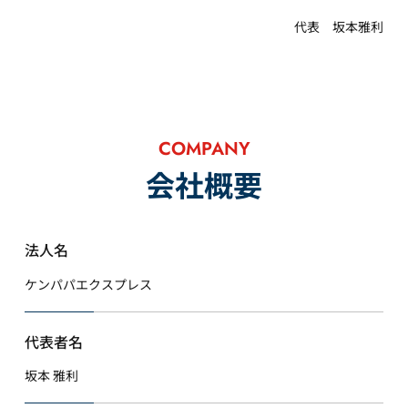
め
代表 坂本雅利
当社サービス等の改善、新サービス、商品等の開発等に
役立てるため
取得した閲覧履歴、行動履歴及び購買履歴等の情報を把
握・分析し、当社サービスの改善・機能追加の実施並び
に興味・嗜好に応じた新商品・サービス関する開発・広
告を行うため
COMPANY
雇用管理、社内手続のため（役職員の個人情報につい
会社概要
て）
株主管理、会社法その他法令上の手続対応のため（株
主、新株予約権者等の個人情報について）
法人名
当社サービス等に関連して、個人を識別できない形式に
加工した統計データを作成するため
ケンパパエクスプレス
当社からの情報提供（広告を含む）のため
その他、上記利用目的に付随する目的のため
3. 個人情報利用目的の変更
代表者名
当社は、個人情報の利用目的を関連性を有すると合理的
に認められる範囲内において変更することがあり、変更
坂本 雅利
した場合には個人情報の主体である個人（以下「本人」