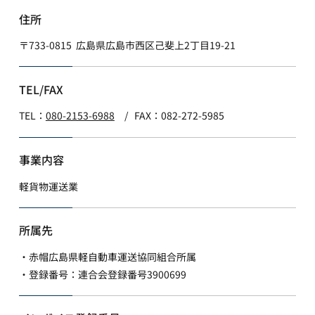
といいます。）に通知し又は公表します。
​住所
4. 個人情報利用の制限
当社は、個人情報保護法その他の法令により許容される
〒733-0815 広島県広島市西区己斐上2丁目19-21
場合を除き、本人の同意を得ず利用目的の達成に必要な
範囲を超えて個人情報を取り扱いません。但し次の場合
TEL/FAX
はこの限りではありません。
法令に基づく場合
TEL：
080-2153-6988
/ FAX：082-272-5985
人の生命、身体又は財産の保護のために必要がある場合
であって、本人の同意を得ることが困難であるとき
公衆衛生の向上又は児童の健全な育成の推進のために特
事業内容
に必要がある場合であって、本人の同意を得ることが困
難であるとき
軽貨物運送業
国の機関もしくは地方公共団体又はその委託を受けた者
が法令の定める事務を遂行することに対して協力する必
所属先
要がある場合であって、本人の同意を得ることにより当
該事務の遂行に支障を及ぼすおそれがあるとき
・赤帽広島県軽自動車運送協同組合所属
学術研究機関等に個人データを提供する場合であって、
・登録番号：連合会登録番号3900699
当該学術研究機関等が当該個人データを学術研究目的で
取り扱う必要があるとき（当該個人データを取り扱う目
的の一部が学術研究目的である場合を含み、個人の権利