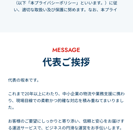
（以下「本プライバシーポリシー」といいます。）に従
い、適切な取扱い及び保護に努めます。なお、本プライ
バシーポリシーにおいて別段の定めがない限り、本プラ
イバシーポリシーにおける用語の定義は、個人情報保護
法の定めに従います。
1. 個人情報の定義
本プライバシーポリシーにおいて、個人情報とは、個人
MESSAGE
情報保護法第2条第1項により定義される個人情報を意味
するものとします。
代表ご挨拶
2. 個人情報の利用目的
当社は、個人情報を以下の目的で利用いたします。
当社のサービス、商品等（以下「当社サービス等」とい
代表の坂本です。
います。）の提供のため
当社サービス等に関するご案内、お問い合せ等への対応
これまで20年以上にわたり、中小企業の物流や業務支援に携わ
のため
り、現場目線での柔軟かつ的確な対応を積み重ねてまいりまし
当社サービス等のご案内のため
た。
当社サービス等に関する当社の規約、ポリシー等（以下
「規約等」といいます。）に違反する行為に対する対応
お客様のご要望にしっかりと寄り添い、信頼と安心をお届けす
のため
る運送サービスで、ビジネスの円滑な運営をお手伝いします。
当社サービス等に関する規約等の変更などを通知するた