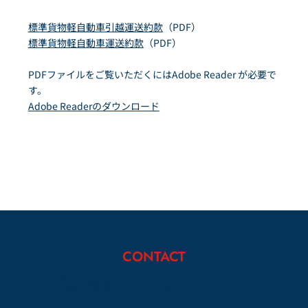
個人情報保護委員会規則で定める者により公開されてい
る場合
標準貨物軽自動車引越運送約款
（PDF）
本人を目視し、又は撮影することにより、その外形上明
標準貨物軽自動車運送約款
（PDF）
らかな要配慮個人情報を取得する場合
第7.1項但書によって第三者提供にあたらないものとされ
PDFファイルをご覧いただくにはAdobe Reader が必要で
る態様にて要配慮個人情報の提供を受けるとき
す。
6. 個人情報の安全管理
Adobe Readerのダウンロード
当社は、個人情報の紛失、破壊、改ざん及び漏洩などの
リスクに対して、個人情報の安全管理が図られるよう、
当社の従業員に対し、必要かつ適切な監督を行います。
また、当社は、個人情報の取扱いの全部又は一部を委託
する場合は、委託先において個人情報の安全管理が図ら
れるよう、必要かつ適切な監督を行います。当社の安全
管理措置の概要は以下のとおりです。
当社は、個人情報保護法及びこれに関連する法令並びに
適用されるガイドライン等を遵守するとともに、第15項
CONTACT
において示した窓口にて、個人データの取扱いに関する
ご相談・お問い合わせ
ご質問・相談及び苦情を受け付けることとしています。
当社は、取得、利用、保存、提供、削除・廃棄等の段階
ごとに、取扱方法、責任者・担当者及びその任務等を定