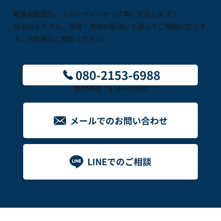
めます。
緊急な配送も、スピーディーかつ丁寧に対応します！
個人データの取扱いに関する責任者を設置するととも
日中はもちろん、深夜・早朝の配送にも喜んでご相談に応じま
に、整備した取扱方法に従って個人データが取り扱われ
す。お気軽にご相談ください、
ていることを責任者が確認します。また、当社は、法令
等や内部規程等に違反している事実またはそのおそれを
把握した場合の従業者から責任者に対する報告連絡体制
080-2153-6988
を整備します。さらに、個人データの取扱状況につい
受付時間：8:30～19:00
て、責任者が定期的な点検を行います。
個人データの取扱いに関する留意事項について、従業員
に必要な研修を実施します。また、個人データについて
メールでのお問い合わせ
の秘密保持に関する事項を就業規則に記載します。
個人データを取り扱うことのできる従業者及び本人以外
が容易に個人データを閲覧できない措置を実施します。
また、個人データを取り扱う機器、電子媒体及び書類等
LINEでのご相談
の盗難又は紛失等を防止するため、個人データが記録さ
れた電子媒体又は個人データが記載された書類等を、施
錠できるキャビネット・書庫等に保管します。さらに、
個人データを取り扱う情報システムが機器のみで運用さ
れている場合は、当該機器をセキュリティワイヤー等に