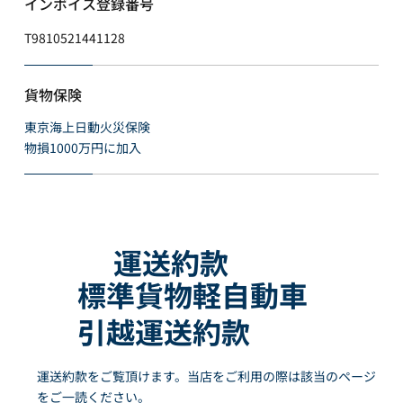
インボイス登録番号
利益を不当に侵害するおそれがある場合を除きます。）
T9810521441128
5. 個人情報の適正な取得
5.1
当社は、適正に個人情報を取得し、偽りその他不正の手
貨物保険
段により取得しません。
5.2
東京海上日動火災保険
当社は、次の場合を除き、あらかじめ本人の同意を得な
物損1000万円に加入
いで、要配慮個人情報（個人情報保護法第2条第3項に定
義されるものを意味します。）を取得しません。
第4項第1号ないし第4号のいずれかに該当する場合
学術研究機関等から要配慮個人情報を取得する場合であ
って、当該要配慮個人情報を学術研究目的で取得する必
運送約款
要があるとき（当該要配慮個人情報を取得する目的の一
標準貨物軽自動車
部が学術研究目的である場合を含み、個人の権利利益を
不当に侵害するおそれがある場合を除きます。）（当社
引越運送約款
と当該学術研究機関等が共同して学術研究を行う場合に
限ります。）。
当該要配慮個人情報が、本人、国の機関、地方公共団
運送約款をご覧頂けます。当店をご利用の際は該当のページ
体、個人情報保護法第57条第1項各号に掲げる者その他
をご一読ください。