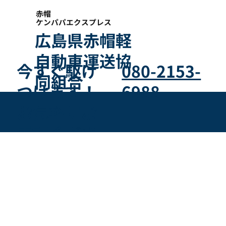
赤帽
ケンパパエクスプレス
広島県赤帽軽
自動車運送協
今すぐ駆け
080-2153-
同組合
つけます！
6988
​お気軽にお
電話くださ
い